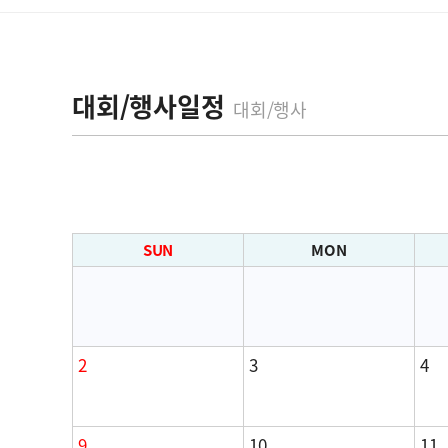
대회/행사일정
대회/행사
SUN
MON
2
3
4
9
10
11