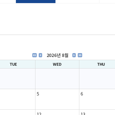
2026년 8월
TUE
WED
THU
5
6
12
13